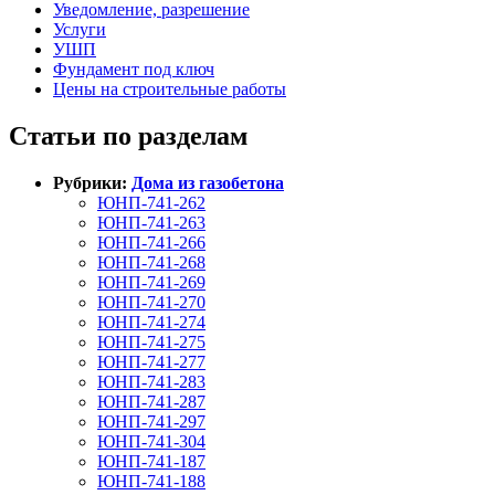
Уведомление, разрешение
Услуги
УШП
Фундамент под ключ
Цены на строительные работы
Статьи по разделам
Рубрики:
Дома из газобетона
ЮНП-741-262
ЮНП-741-263
ЮНП-741-266
ЮНП-741-268
ЮНП-741-269
ЮНП-741-270
ЮНП-741-274
ЮНП-741-275
ЮНП-741-277
ЮНП-741-283
ЮНП-741-287
ЮНП-741-297
ЮНП-741-304
ЮНП-741-187
ЮНП-741-188