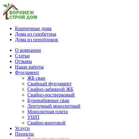
Кирпичные дома
Дома из газобетона
Дома из пеноблоков
О компании
Статьи
Отзывы
Наши работы
Фундамент
ЖБ сваи
Свайный фундамент
Свайно-забивной ЖБ
Свайно-ростверковый
Буронабивные сваи
Ленточный монолитный
Монолитная плита
УШП
Свайно-винтовой
Услуги
Проекты