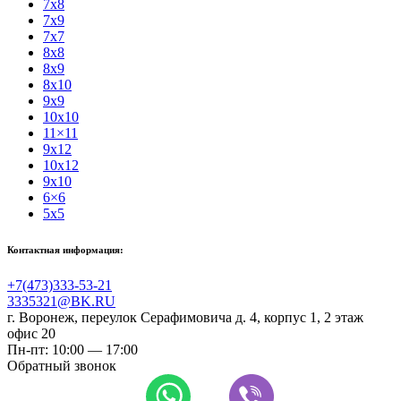
7x8
7x9
7x7
8x8
8x9
8x10
9x9
10x10
11×11
9x12
10x12
9x10
6×6
5x5
Контактная информация:
+7(473)333-53-21
3335321@BK.RU
г. Воронеж
,
переулок Серафимовича д. 4, корпус 1, 2 этаж
офис 20
Пн-пт: 10:00 — 17:00
Обратный звонок