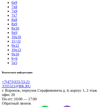
6x9
7x8
7x9
7x7
8x8
8x9
8x10
9x9
10x10
11×11
9x12
10x12
9x10
6×6
5x5
Контактная информация:
+7(473)333-53-21
3335321@BK.RU
г. Воронеж
,
переулок Серафимовича д. 4, корпус 1, 2 этаж
офис 20
Пн-пт: 10:00 — 17:00
Обратный звонок