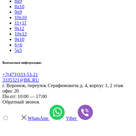
8x9
8x10
9x9
10x10
11×11
9x12
10x12
9x10
6×6
5x5
Контактная информация:
+7(473)333-53-21
3335321@BK.RU
г. Воронеж
,
переулок Серафимовича д. 4, корпус 1, 2 этаж
офис 20
Пн-пт: 10:00 — 17:00
Обратный звонок
WhatsApp
Viber