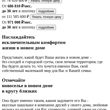
от 78 926 400 ₽
Узнать точную цену
От
686 810 ₽/мес.
до 30 лет
в ипотеку
подробнее
от 111 585 600 ₽
Узнать точную цену
От
971 008 ₽/мес.
до 30 лет
в ипотеку
подробнее
Наслаждайтесь
исключительным комфортом
жизни в новом доме
Представьте, какой будет Ваша жизнь в новом доме –
без соседей и городской суеты, своя личная территория, где
Вы будете делать то, что хочется именно Вам, свой
собственный маленький мир для Вас и Вашей семьи.
Отмечайте
новоселье в новом доме
в кругу близких
Оно будет именно таким, каким задумаете его Вы -
вкусные шашлыки в компании друзей у своего дома, любимая
музыка на нужной для Вас громкости, горячий ужин на столе