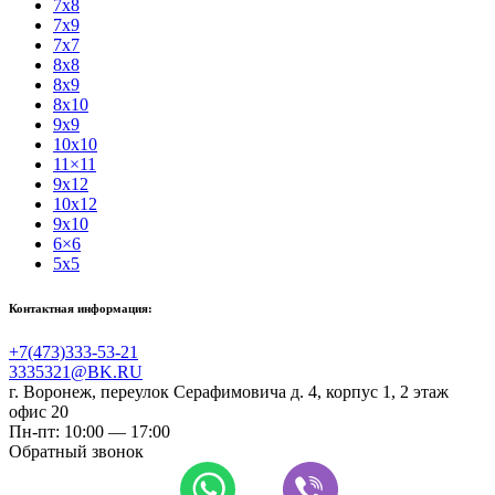
7x8
7x9
7x7
8x8
8x9
8x10
9x9
10x10
11×11
9x12
10x12
9x10
6×6
5x5
Контактная информация:
+7(473)333-53-21
3335321@BK.RU
г. Воронеж
,
переулок Серафимовича д. 4, корпус 1, 2 этаж
офис 20
Пн-пт: 10:00 — 17:00
Обратный звонок