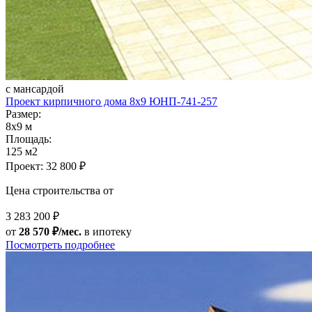
с мансардой
Проект кирпичного дома 8х9 ЮНП-741-257
Размер:
8x9 м
Площадь:
125 м2
Проект:
32 800 ₽
Цена строительства от
3 283 200 ₽
от
28 570 ₽/мес.
в ипотеку
Посмотреть подробнее