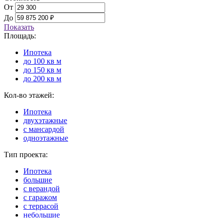
От
До
Показать
Площадь:
Ипотека
до 100 кв м
до 150 кв м
до 200 кв м
Кол-во этажей:
Ипотека
двухэтажные
с мансардой
одноэтажные
Тип проекта:
Ипотека
большие
с верандой
с гаражом
с террасой
небольшие