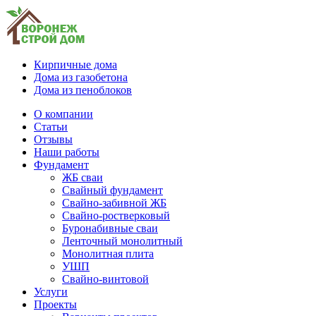
Кирпичные дома
Дома из газобетона
Дома из пеноблоков
О компании
Статьи
Отзывы
Наши работы
Фундамент
ЖБ сваи
Свайный фундамент
Свайно-забивной ЖБ
Свайно-ростверковый
Буронабивные сваи
Ленточный монолитный
Монолитная плита
УШП
Свайно-винтовой
Услуги
Проекты