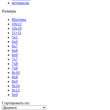
недорогие
Размеры
Ипотека
10x12
10x10
11×11
5x5
6x6
6x7
6x8
6x9
7x7
7x8
7x9
8x10
8x8
8x9
9x10
9x12
9x9
Сортировать по: