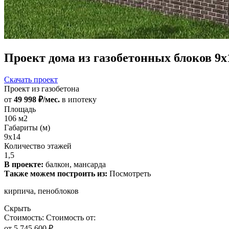
Проект дома из газобетонных блоков 9
Скачать проект
Проект из газобетона
от
49 998 ₽/мес.
в ипотеку
Площадь
106 м2
Габариты (м)
9х14
Количество этажей
1,5
В проекте:
балкон, мансарда
Также можем построить из:
Посмотреть
кирпича, пеноблоков
Скрыть
Стоимость:
Стоимость от:
от
5 745 600 ₽