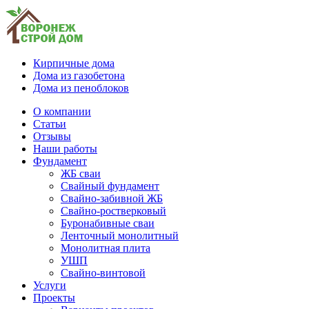
Кирпичные дома
Дома из газобетона
Дома из пеноблоков
О компании
Статьи
Отзывы
Наши работы
Фундамент
ЖБ сваи
Свайный фундамент
Свайно-забивной ЖБ
Свайно-ростверковый
Буронабивные сваи
Ленточный монолитный
Монолитная плита
УШП
Свайно-винтовой
Услуги
Проекты