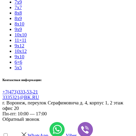
7x9
7x7
8x8
8x9
8x10
9x9
10x10
11×11
9x12
10x12
9x10
6×6
5x5
Контактная информация:
+7(473)333-53-21
3335321@BK.RU
г. Воронеж
,
переулок Серафимовича д. 4, корпус 1, 2 этаж
офис 20
Пн-пт: 10:00 — 17:00
Обратный звонок
WhatsApp
Viber