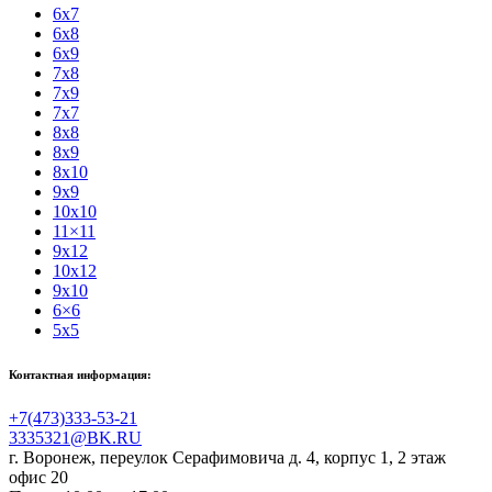
6x7
6x8
6x9
7x8
7x9
7x7
8x8
8x9
8x10
9x9
10x10
11×11
9x12
10x12
9x10
6×6
5x5
Контактная информация:
+7(473)333-53-21
3335321@BK.RU
г. Воронеж
,
переулок Серафимовича д. 4, корпус 1, 2 этаж
офис 20