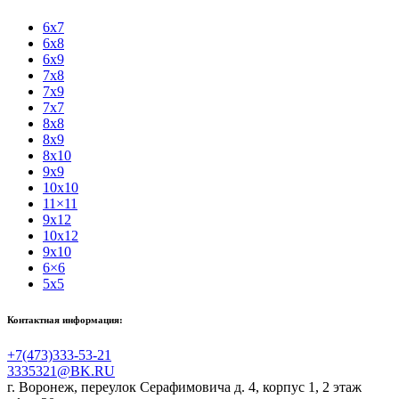
6x7
6x8
6x9
7x8
7x9
7x7
8x8
8x9
8x10
9x9
10x10
11×11
9x12
10x12
9x10
6×6
5x5
Контактная информация:
+7(473)333-53-21
3335321@BK.RU
г. Воронеж
,
переулок Серафимовича д. 4, корпус 1, 2 этаж