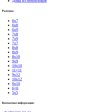
Дома из пеноблоков
Размеры:
6x7
6x8
6x9
7x8
7x9
7x7
8x8
8x9
8x10
9x9
10x10
11×11
9x12
10x12
9x10
6×6
5x5
Контактная информация: