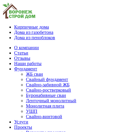
Кирпичные дома
Дома из газобетона
Дома из пеноблоков
О компании
Статьи
Отзывы
Наши работы
Фундамент
ЖБ сваи
Свайный фундамент
Свайно-забивной ЖБ
Свайно-ростверковый
Буронабивные сваи
Ленточный монолитный
Монолитная плита
УШП
Свайно-винтовой
Услуги
Проекты