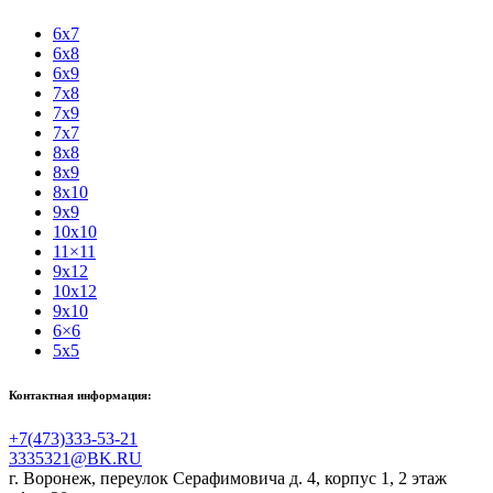
6x7
6x8
6x9
7x8
7x9
7x7
8x8
8x9
8x10
9x9
10x10
11×11
9x12
10x12
9x10
6×6
5x5
Контактная информация:
+7(473)333-53-21
3335321@BK.RU
г. Воронеж
,
переулок Серафимовича д. 4, корпус 1, 2 этаж